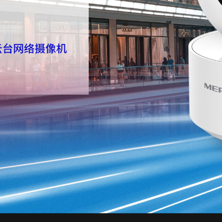
无线网桥
光纤收发器
其他产品
光纤收发器
彩云台网络摄像机
ADSL接入
光纤接入
便携无线
电力猫
电
其他产品