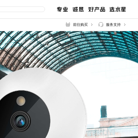
前往购买
服务支持
交换机
路由器
服
售后服务
百兆交换机
企业无线路由
千兆交换机
企业路由
网管交换机
POE交换机
MCU POE交换机
安防监控专用交换机
2.5G交换机
工业交换机