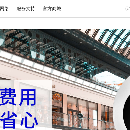
网络
服务支持
官方商城
网卡
安防监控
企业无线
监控专用交换机
文档与指南
视频教程
在线客
Wi-Fi 7无线
网络摄像机
无线路由
安防监控专用交换机
Wi-Fi 6无线
无线网络摄像机
吸顶AP
安防监控专用PoE交换机
双频无线
网络硬盘录像机
面板AP
300M无线
安防专用电源
室外AP
150M无线
云存储
无线控制器
有线网卡
无线网桥
无线网桥
光纤收发器