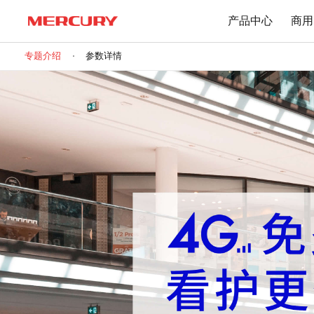
产品中心
商用
专题介绍
参数详情
路由器
交换机
下载中心
Wi-Fi 7无线
百兆交换机
Wi-Fi 6无线
千兆交换机
Mesh无线
网管交换机
1900M无线
POE交换机
1200M无线
2.5G交换机
Wi-Fi 4无线
其他规格
无线扩展
有线路由
无线AP