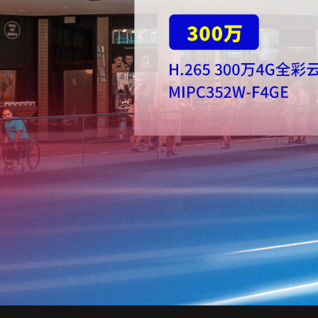
面板AP
安防监控
300万
吸顶AP
室外AP
筒机&半球
无线控制器
H.265 300万4G全
无线网络摄像机
MIPC352W-F4GE
球机
4G网络摄像机
网络硬盘录像机
电源&太阳能供
云存储