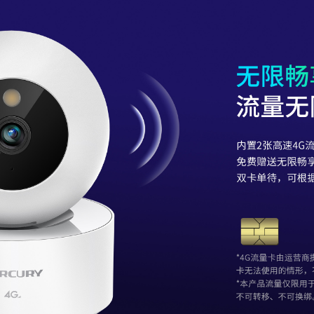
无限畅
流量无
内置2张高速4
免费赠送无限畅
双卡单待，可根