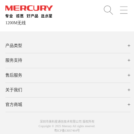
1200M无线
产品类型
服务支持
下载中心
文档与指南
视频教程
售后服务
服务网点
保修条款
关于我们
公司简介
联系我们
在线客服
官方商城
深圳市美科星通信技术有限公司 版权所有
Copyright © 2025 Mercury All rights reserved.
粤ICP备13057464号