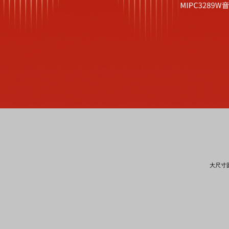
面板AP
安防监控
吸顶AP
室外AP
筒机&半球
无线控制器
无线网络摄像机
球机
4G网络摄像机
网络硬盘录像机
电源&太阳能供
云存储
大尺寸