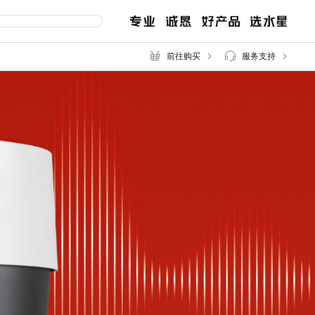
前往购买
服务支持
交换机
路由器
服
售后服务
百兆交换机
企业无线路由
千兆交换机
企业路由
网管交换机
POE交换机
MCU POE交换机
安防监控专用交换机
2.5G交换机
工业交换机