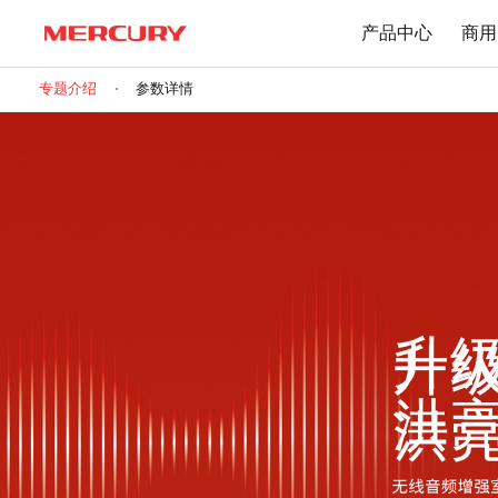
产品中心
商用
专题介绍
参数详情
路由器
交换机
下载中心
Wi-Fi 7无线
百兆交换机
Wi-Fi 6无线
千兆交换机
Mesh无线
网管交换机
1900M无线
POE交换机
1200M无线
2.5G交换机
升
Wi-Fi 4无线
其他规格
洪
无线扩展
有线路由
无线AP