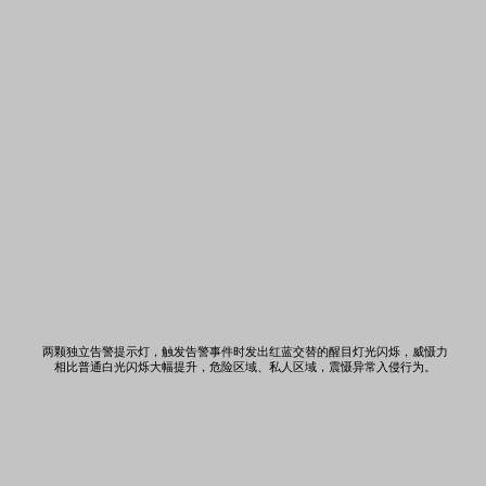
两颗独立告警提示灯，触发告警事件时发出红蓝交替的醒目灯光闪烁，威慑力
相比普通白光闪烁大幅提升，危险区域、私人区域，震慑异常入侵行为。