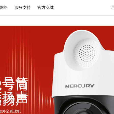
网络
服务支持
官方商城
网卡
安防监控
企业无线
监控专用交换机
文档与指南
视频教程
在线客
Wi-Fi 7无线
网络摄像机
无线路由
安防监控专用交换机
Wi-Fi 6无线
无线网络摄像机
吸顶AP
安防监控专用PoE交换机
双频无线
网络硬盘录像机
面板AP
300M无线
安防专用电源
室外AP
150M无线
云存储
无线控制器
级号筒
有线网卡
无线网桥
亮扬声
无线网桥
光纤收发器