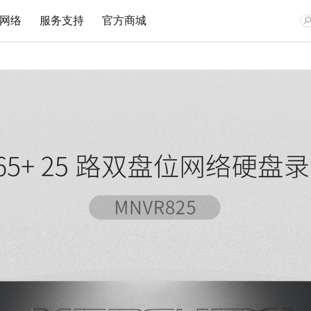
网络
服务支持
官方商城
网卡
安防监控
企业无线
监控专用交换机
文档与指南
视频教程
在线客
Wi-Fi 7无线
网络摄像机
无线路由
安防监控专用交换机
Wi-Fi 6无线
无线网络摄像机
吸顶AP
安防监控专用PoE交换机
双频无线
网络硬盘录像机
面板AP
300M无线
安防专用电源
室外AP
150M无线
云存储
无线控制器
有线网卡
无线网桥
无线网桥
光纤收发器