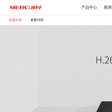
产品中心
商用
专题介绍
参数详情
路由器
交换机
下载中心
Wi-Fi 7无线
百兆交换机
Wi-Fi 6无线
千兆交换机
Mesh无线
网管交换机
1900M无线
POE交换机
1200M无线
2.5G交换机
Wi-Fi 4无线
其他规格
无线扩展
有线路由
无线AP