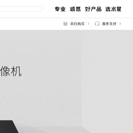
前往购买
服务支持
交换机
路由器
服
售后服务
百兆交换机
企业无线路由
千兆交换机
企业路由
网管交换机
POE交换机
MCU POE交换机
安防监控专用交换机
2.5G交换机
工业交换机