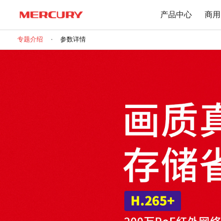
产品中心
商用
专题介绍
参数详情
路由器
交换机
下载中心
Wi-Fi 7无线
百兆交换机
Wi-Fi 6无线
千兆交换机
Mesh无线
网管交换机
1900M无线
POE交换机
1200M无线
2.5G交换机
Wi-Fi 4无线
其他规格
无线扩展
有线路由
无线AP