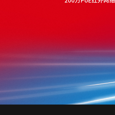
面板AP
安防监控
吸顶AP
室外AP
筒机&半球
无线控制器
无线网络摄像机
球机
4G网络摄像机
网络硬盘录像机
电源&太阳能供
云存储