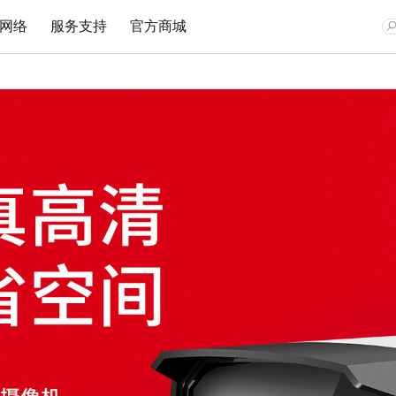
网络
服务支持
官方商城
网卡
安防监控
企业无线
监控专用交换机
文档与指南
视频教程
在线客
Wi-Fi 7无线
网络摄像机
无线路由
安防监控专用交换机
Wi-Fi 6无线
无线网络摄像机
吸顶AP
安防监控专用PoE交换机
双频无线
网络硬盘录像机
面板AP
300M无线
安防专用电源
室外AP
150M无线
云存储
无线控制器
有线网卡
无线网桥
无线网桥
光纤收发器