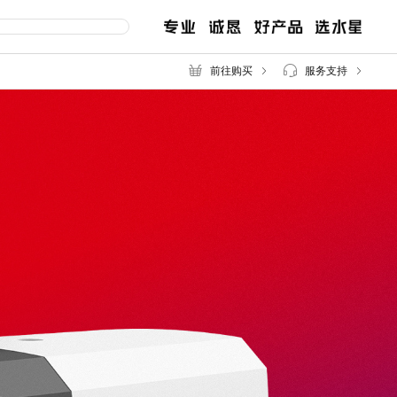
前往购买
服务支持
交换机
路由器
服
售后服务
百兆交换机
企业无线路由
千兆交换机
企业路由
网管交换机
POE交换机
MCU POE交换机
安防监控专用交换机
2.5G交换机
工业交换机