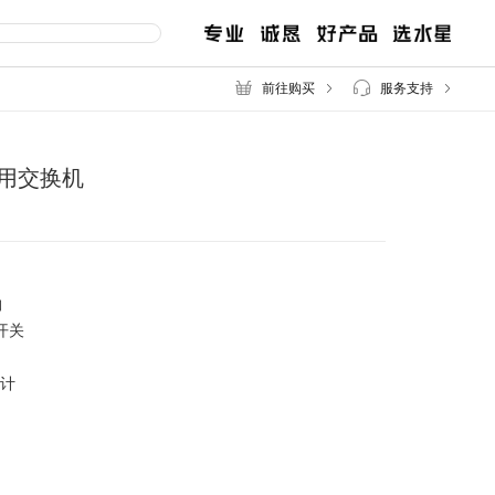
前往购买
服务支持
专用交换机
交换机
路由器
服
售后服务
百兆交换机
企业无线路由
千兆交换机
企业路由
网管交换机
口
POE交换机
开关
MCU POE交换机
安防监控专用交换机
计
2.5G交换机
工业交换机