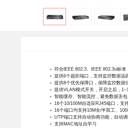
面板AP
安防监控
吸顶AP
室外AP
筒机&半球
无线控制器
无线网络摄像机
球机
4G网络摄像机
网络硬盘录像机
电源&太阳能供
云存储
符合IEEE 802.3、IEEE 802.3u标准
提供6个超距端口，支持监控数据远距
提供8个优先保障口，保障监控数据
提供VLAN模式开关，开启之后，1~1
智能缓存、智能流控，避免数据丢包
16个10/100M自适应RJ45端口，支持
16个端口均支持10M全/半双工、10
UTP端口支持自动协商功能，自动
支持MAC地址自学习