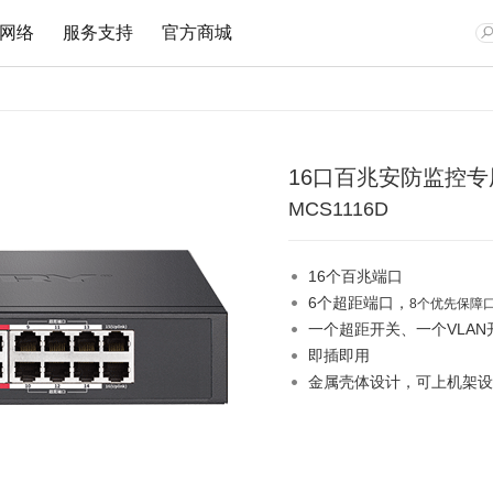
网络
服务支持
官方商城
16口百兆安防监控
网卡
安防监控
企业无线
监控专用交换机
文档与指南
视频教程
在线客
MCS1116D
Wi-Fi 7无线
网络摄像机
无线路由
安防监控专用交换机
Wi-Fi 6无线
无线网络摄像机
吸顶AP
安防监控专用PoE交换机
16个百兆端口
双频无线
网络硬盘录像机
面板AP
6个超距端口，
8个优先保障
300M无线
安防专用电源
室外AP
一个超距开关、一个VLAN
150M无线
云存储
无线控制器
即插即用
有线网卡
无线网桥
金属壳体设计，可上机架设
无线网桥
光纤收发器