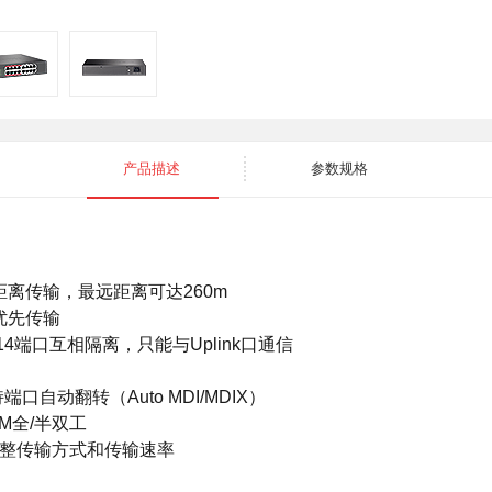
无线网桥
光纤收发器
其他产品
光纤收发器
ADSL接入
光纤接入
便携无线
产品描述
参数规格
电力猫
电
其他产品
离传输，最远距离可达260m
优先传输
4端口互相隔离，只能与Uplink口通信
端口自动翻转（Auto MDI/MDIX）
0M全/半双工
调整传输方式和传输速率