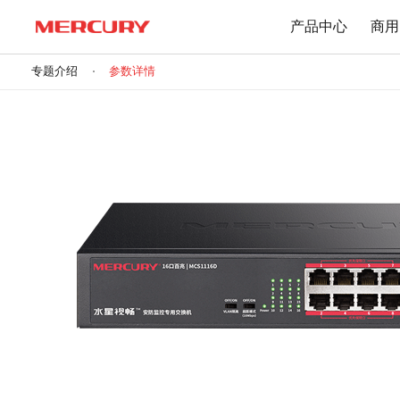
产品中心
商用
专题介绍
参数详情
路由器
交换机
下载中心
Wi-Fi 7无线
百兆交换机
Wi-Fi 6无线
千兆交换机
Mesh无线
网管交换机
1900M无线
POE交换机
1200M无线
2.5G交换机
Wi-Fi 4无线
其他规格
无线扩展
有线路由
无线AP