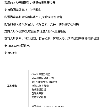
采用F1.6大光圈镜头，低照效果显著提升
支持椭圆光效灯杯，补光均匀
内置扬声器和高敏度防水MIC,录像同时也录音
配备四颗大功率双色灯，双光全彩，支持三种夜视模忒切换
支持人形/人脸ROI,增强复杂场景人形/人脸清晰度
支持人形识别、移动侦测、越界侦测、区域入侵、越界侦测等多种智能侦测
支持DC&PoE双供电
支持SD卡
CMOS传感器类型：
可手动或自动调节快门
ICR红外滤片式日夜转换
基本参数
智能3D数字降噪
自动增益控制
自动白平衡
支持背光补偿
编码标准：H.265+/H.265/H.264