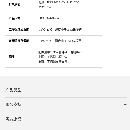
电源：IEEE 802.3af/at & 12V DC
供电方式
功率：5W
产品尺寸
115*115*101mm
工作温度及湿度
-10℃~42℃，湿度小于95%(无凝结)
存储温度及湿度
-40℃~70℃，湿度小于95%(无凝结)
配件清单：防水套件*1、说明书*1
配件
电源：不搭配电源出售
支架：不搭配支架出售
产品类型
服务支持
下载中心
文档与指南
视频教程
售后服务