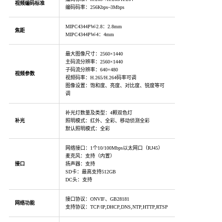
视频编码标准
编码码率：256Kbps~3Mbps
MIPC4344PW-2.8：2.8mm
焦距
MIPC4344PW-4：4mm
最大图像尺寸：2560×1440
主码流分辨率：2560×1440
子码流分辨率：640×480
视频参数
视频码率：H.265/H.264码率可调
图像设置：饱和度、亮度、对比度、锐度等可
调
补光灯数量及类型：4颗双色灯
补光
照明模式：红外、全彩、移动侦测全彩
默认照明模式：全彩
网络接口：1个10/100Mbps以太网口（RJ45）
麦克风：支持（内置）
接口
扬声器：支持
SD卡：最高支持512GB
DC头：支持
接口协议：ONVIF、GB28181
网络功能
支持协议：TCP/IP,DHCP,DNS,NTP,HTTP,RTSP