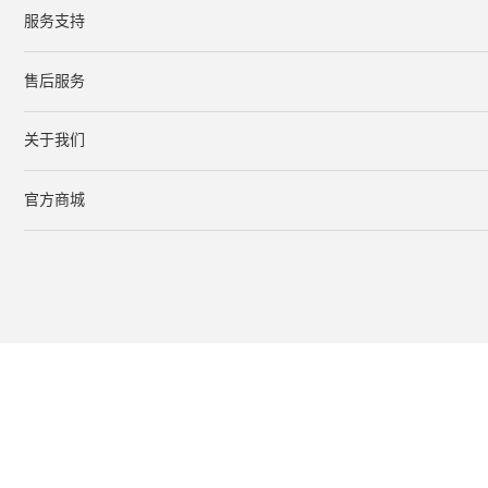
服务支持
下载中心
文档与指南
视频教程
售后服务
服务网点
保修条款
关于我们
公司简介
联系我们
在线客服
官方商城