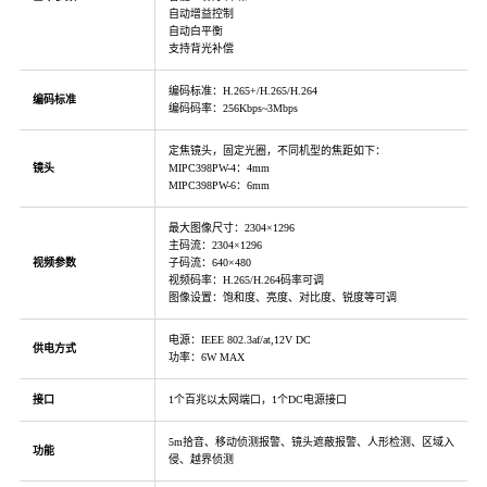
自动增益控制
自动白平衡
支持背光补偿
编码标准：H.265+/H.265/H.264
编码标准
编码码率：256Kbps~3Mbps
定焦镜头，固定光圈，不同机型的焦距如下：
镜头
MIPC398PW-4：4mm
MIPC398PW-6：6mm
最大图像尺寸：2304×1296
主码流：2304×1296
视频参数
子码流：640×480
视频码率：H.265/H.264码率可调
图像设置：饱和度、亮度、对比度、锐度等可调
电源：IEEE 802.3af/at,12V DC
供电方式
功率：6W MAX
接口
1个百兆以太网端口，1个DC电源接口
5m拾音、移动侦测报警、镜头遮蔽报警、人形检测、区域入
功能
侵、越界侦测