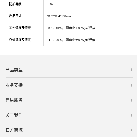
防护等级
IP67
产品尺寸
96.7*98.4*190mm
工作温度及湿度
-30℃~60℃， 湿度小于95%(无凝结)
存储温度及湿度
-40℃~70℃， 湿度小于95%(无凝结)
产品类型
服务支持
下载中心
文档与指南
视频教程
售后服务
服务网点
保修条款
关于我们
公司简介
联系我们
在线客服
官方商城