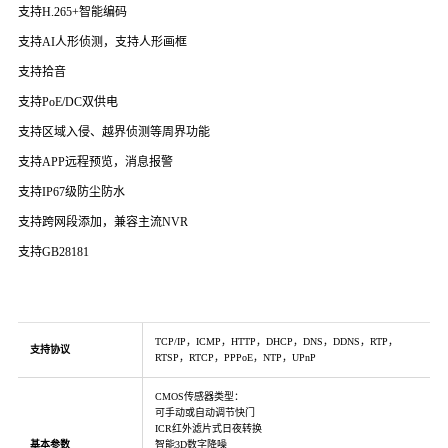
支持H.265+智能编码
支持AI人形侦测，支持人形画框
支持拾音
支持PoE/DC双供电
支持区域入侵、越界侦测等周界功能
支持APP远程预览，消息报警
支持IP67级防尘防水
支持跨网段添加，兼容主流NVR
支持GB28181
TCP/IP，ICMP，HTTP，DHCP，DNS，DDNS，RTP，
支持协议
RTSP，RTCP，PPPoE，NTP，UPnP
CMOS传感器类型：
可手动或自动调节快门
ICR红外滤片式日夜转换
基本参数
智能3D数字降噪