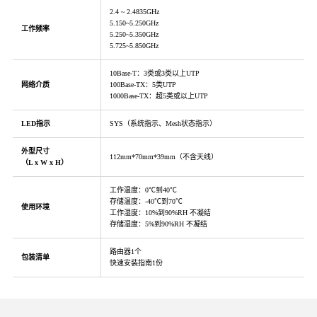
2.4 ~ 2.4835GHz
5.150~5.250GHz
工作频率
5.250~5.350GHz
5.725~5.850GHz
10Base-T：3类或3类以上UTP
网络介质
100Base-TX：5类UTP
1000Base-TX：超5类或以上UTP
LED指示
SYS（系统指示、Mesh状态指示）
外型尺寸
112mm*70mm*39mm（不含天线）
（L x W x H）
工作温度：0℃到40℃
存储温度：-40℃到70℃
使用环境
工作湿度：10%到90%RH 不凝结
存储湿度：5%到90%RH 不凝结
路由器1个
包装清单
快速安装指南1份