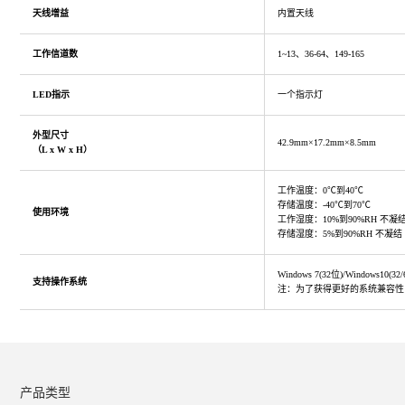
天线增益
内置天线
工作信道数
1~13、36-64、149-165
LED指示
一个指示灯
外型尺寸
42.9mm×17.2mm×8.5mm
（L x W x H）
工作温度：0℃到40℃
存储温度：-40℃到70℃
使用环境
工作湿度：10%到90%RH 不凝
存储湿度：5%到90%RH 不凝结
Windows 7(32位)/Windows1
支持操作系统
注：为了获得更好的系统兼容性
产品类型