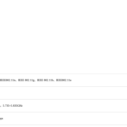
、IEEE802.11n、IEEE 802.11g、IEEE 802.11b、IEEE802.11a
z，5.735~5.835GHz
bps