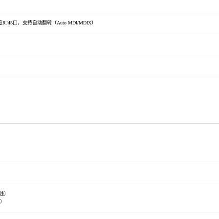
自适应RJ45口，支持自动翻转（Auto MDI/MDIX）
）
天线）
线）