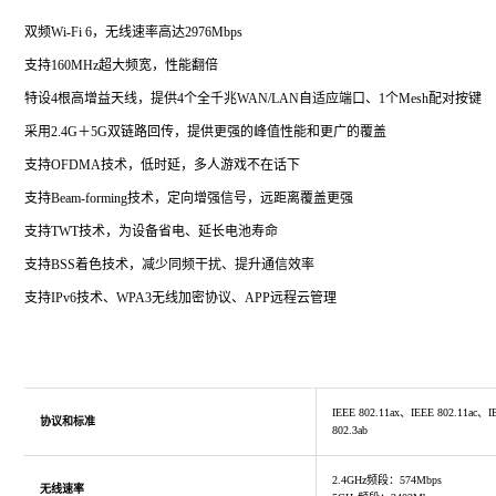
双频Wi-Fi 6，无线速率高达2976Mbps
支持160MHz超大频宽，性能翻倍
特设4根高增益天线，提供4个全千兆WAN/LAN自适应端口、1个Mesh配对按键
采用2.4G＋5G双链路回传，提供更强的峰值性能和更广的覆盖
支持OFDMA技术，低时延，多人游戏不在话下
支持Beam-forming技术，定向增强信号，远距离覆盖更强
支持TWT技术，为设备省电、延长电池寿命
支持BSS着色技术，减少同频干扰、提升通信效率
支持IPv6技术、WPA3无线加密协议、APP远程云管理
IEEE 802.11ax、IEEE 802.11ac、
协议和标准
802.3ab
2.4GHz频段：574Mbps
无线速率