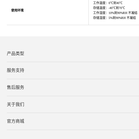
工作温度：0℃到40℃
存储温度：-40℃到70℃
使用环境
工作湿度：10%到90%RH 不凝结
存储湿度：5%到90%RH 不凝结
产品类型
服务支持
下载中心
文档与指南
视频教程
售后服务
服务网点
保修条款
关于我们
公司简介
联系我们
在线客服
官方商城