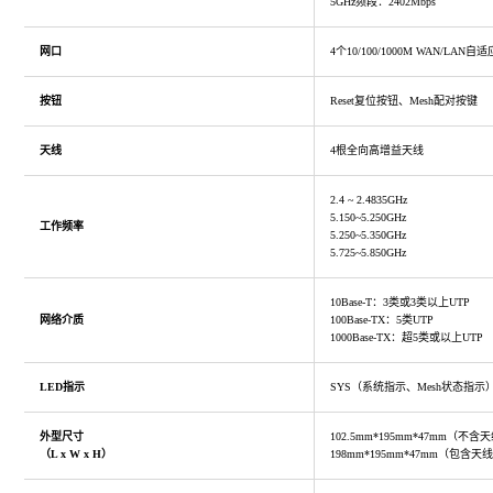
5GHz频段：2402Mbps
网口
4个10/100/1000M WAN/LAN
按钮
Reset复位按钮、Mesh配对按键
天线
4根全向高增益天线
2.4 ~ 2.4835GHz
5.150~5.250GHz
工作频率
5.250~5.350GHz
5.725~5.850GHz
10Base-T：3类或3类以上UTP
网络介质
100Base-TX：5类UTP
1000Base-TX：超5类或以上UTP
LED指示
SYS（系统指示、Mesh状态指示
外型尺寸
102.5mm*195mm*47mm（不含
（L x W x H）
198mm*195mm*47mm（包含天