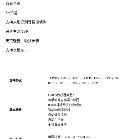
双光全彩
5m拾音
支持人形识别等智能侦测
兼容主流NVR
支持壁挂、吸顶安装
支持水星APP
TCP/IP，ICMP，HTTP，DHCP，DNS，DDNS，RTP，
支持协议
RTSP，RTCP，PPPoE，NTP，UPnP
CMOS传感器类型：
可手动或自动调节快门
ICR红外滤片式日夜转换
基本参数
智能3D数字降噪
自动增益控制
自动白平衡
支持背光补偿
编码标准：H.265+/H.265/H.264