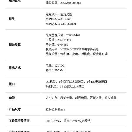
编码标准
编码码率：256Kbps~3Mbps
定焦镜头，固定光圈
镜头
MIPC432W-4：4mm
MIPC432W-2.8：2.8mm
最大图像尺寸：2560×1440
主码流：2560×1440
视频参数
子码流：640×480
视频码率：H.265+/H.265/H.264码率可调
图像设置：饱和度、亮度、对比度、锐度等可调
电源：12V DC
供电方式
功率：5W Max
DC机型：1个百兆以太网端口，1个DC电源接口
接口
PoE机型：1个百兆以太网端口
功能
人形识别、移动侦测、越界侦测、区域入侵、镜头遮蔽
产品尺寸
123*123*83mm
工作温度及湿度
-10℃~42℃， 湿度小于95%(无凝结)