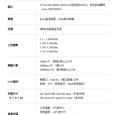
4个10/100/1000M WAN/LAN自适应RJ45口，支持自动翻转
网口
（Auto MDI/MDIX）
按钮
Reset复位按钮、Mesh配对按键
天线
8根全向高增益天线
2.4 ~ 2.4835GHz
5.150~5.250GHz
工作频率
5.250~5.350GHz
5.725~5.850GHz
10Base-T：3类或3类以上UTP
网络介质
100Base-TX：5类UTP
1000Base-TX：超5类或以上UTP
每端口：Link/Act（端口连接/工作）
LED指示
其他：SYS（系统指示、Mesh状态指示）
外型尺寸
267.9mm*188.2mm*46.8mm（不含天线）
（L x W x H）
306.4mm*207.6mm*214.2mm（含天线）
工作温度：0℃到40℃
存储温度：-40℃到70℃
使用环境