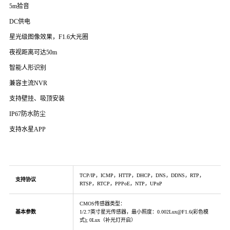
5m拾音
DC供电
星光级图像效果，F1.6大光圈
夜视距离可达50m
智能人形识别
兼容主流NVR
支持壁挂、吸顶安装
IP67防水防尘
支持水星APP
TCP/IP，ICMP，HTTP，DHCP，DNS，DDNS，RTP，
支持协议
RTSP，RTCP，PPPoE，NTP，UPnP
CMOS传感器类型：
基本参数
1/2.7英寸星光传感器，最小照度：0.002Lux@F1.6(彩色模
式); 0Lux（补光灯开启）