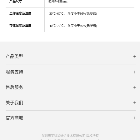
产品尺寸
82*87*158mm
工作温度及湿度
-30℃~60℃， 湿度小于95%(无凝结)
存储温度及湿度
-40℃~70℃， 湿度小于95%(无凝结)
产品类型
服务支持
下载中心
文档与指南
视频教程
售后服务
服务网点
保修条款
关于我们
公司简介
联系我们
在线客服
官方商城
深圳市美科星通信技术有限公司 版权所有