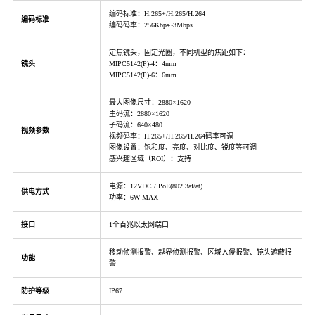
编码标准：H.265+/H.265/H.264
编码标准
编码码率：256Kbps~3Mbps
定焦镜头，固定光圈，不同机型的焦距如下：
镜头
MIPC5142(P)-4：4mm
MIPC5142(P)-6：6mm
最大图像尺寸：2880×1620
主码流：2880×1620
子码流：640×480
视频参数
视频码率：H.265+/H.265/H.264码率可调
图像设置：饱和度、亮度、对比度、锐度等可调
感兴趣区域（ROI）：支持
电源：12VDC / PoE(802.3af/at)
供电方式
功率：6W MAX
接口
1个百兆以太网端口
移动侦测报警、越界侦测报警、区域入侵报警、镜头遮蔽报
功能
警
防护等级
IP67