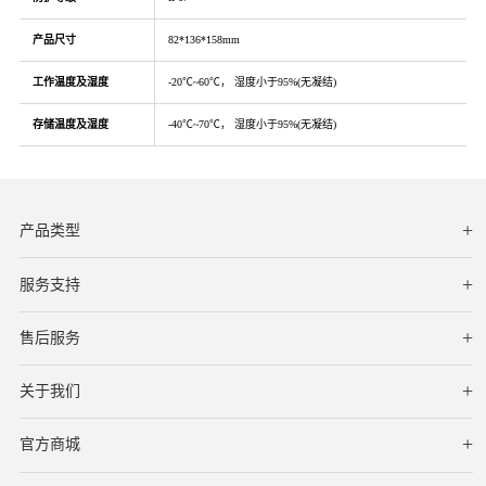
产品尺寸
82*136*158mm
工作温度及湿度
-20℃~60℃， 湿度小于95%(无凝结)
存储温度及湿度
-40℃~70℃， 湿度小于95%(无凝结)
产品类型
服务支持
下载中心
文档与指南
视频教程
售后服务
服务网点
保修条款
关于我们
公司简介
联系我们
在线客服
官方商城