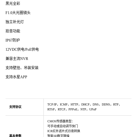
黑光全彩
F1.0大光圈镜头
独立补光灯
拾音功能
IP67防护
12VDC供电/PoE供电
兼容主流NVR
支持壁挂、吊装安装
支持水星APP
TCP/IP，ICMP，HTTP，DHCP，DNS，DDNS，RTP，
支持协议
RTSP，RTCP，PPPoE，NTP，UPnP
CMOS传感器类型：
可手动或自动调节快门
ICR红外滤片式日夜转换
基本参数
智能3D数字降噪