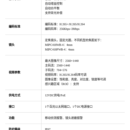
自动增益控制
自动白平衡
支持背光补偿
编码标准：H.265+/H.265/H.264
编码标准
编码码率：256Kbps~3Mbps
定焦镜头，固定光圈，不同机型的焦距如下：
镜头
MIPC418WB-4：4mm
MIPC418PWB-4：4mm
最大图像尺寸：2560×1440
主码流：2560×1440
子码流：704×576
视频参数
视频码率：H.265/H.264码率可调
图像设置：饱和度、亮度、对比度、锐度等可调
感兴趣区域（ROI）：支持
供电方式
12VDC供电/PoE
接口
1个百兆以太网端口，1个DC电源接口
功能
移动侦测报警、镜头遮蔽报警
防护等级
IP67