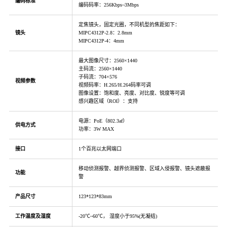
编码标准
编码码率：256Kbps~3Mbps
定焦镜头，固定光圈，不同机型的焦距如下：
镜头
MIPC4312P-2.8：2.8mm
MIPC4312P-4：4mm
最大图像尺寸：2560×1440
主码流：2560×1440
子码流：704×576
视频参数
视频码率：H.265/H.264码率可调
图像设置：饱和度、亮度、对比度、锐度等可调
感兴趣区域（ROI）：支持
电源：PoE（802.3af）
供电方式
功率：3W MAX
接口
1个百兆以太网端口
移动侦测报警、越界侦测报警、区域入侵报警、镜头遮蔽报
功能
警
产品尺寸
123*123*83mm
工作温度及湿度
-20℃~60℃， 湿度小于95%(无凝结)