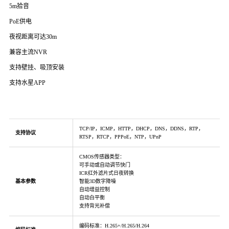
5m拾音
PoE供电
夜视距离可达30m
兼容主流NVR
支持壁挂、吸顶安装
支持水星APP
TCP/IP，ICMP，HTTP，DHCP，DNS，DDNS，RTP，
支持协议
RTSP，RTCP，PPPoE，NTP，UPnP
CMOS传感器类型：
可手动或自动调节快门
ICR红外滤片式日夜转换
基本参数
智能3D数字降噪
自动增益控制
自动白平衡
支持背光补偿
编码标准：H.265+/H.265/H.264