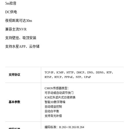
5m拾音
DC供电
夜视距离可达30m
兼容主流NVR
支持壁挂、吸顶安装
支持水星APP、云存储
TCP/IP，ICMP，HTTP，DHCP，DNS，DDNS，RTP，
支持协议
RTSP，RTCP，PPPoE，NTP，UPnP
CMOS传感器类型：
可手动或自动调节快门
ICR红外滤片式日夜转换
基本参数
智能3D数字降噪
自动增益控制
自动白平衡
支持背光补偿
编码标准：H.265+/H.265/H.264