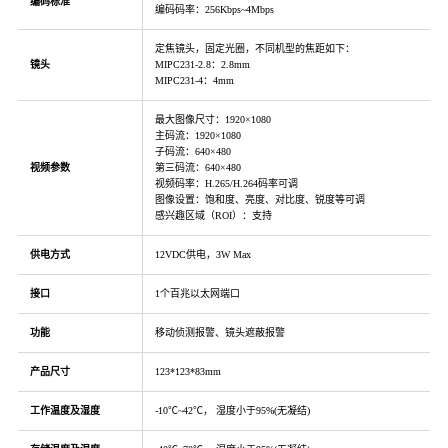
编码标准
编码码率：256Kbps~4Mbps
定焦镜头，固定光圈，不同机型的焦距如下：
镜头
MIPC231-2.8：2.8mm
MIPC231-4：4mm
最大图像尺寸：1920×1080
主码流：1920×1080
子码流：640×480
视频参数
第三码流：640×480
视频码率：H.265/H.264码率可调
图像设置：饱和度、亮度、对比度、锐度等可调
感兴趣区域（ROI）：支持
供电方式
12VDC供电，3W Max
接口
1个百兆以太网端口
功能
移动侦测报警、镜头遮蔽报警
产品尺寸
123*123*83mm
工作温度及湿度
-10℃~42℃， 湿度小于95%(无凝结)