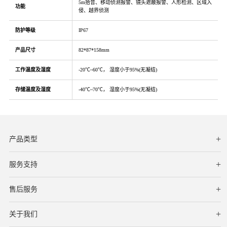
5m拾音、移动侦测报警、镜头遮蔽报警、人形检测、区域入
功能
侵、越界侦测
防护等级
IP67
产品尺寸
82*87*158mm
工作温度及湿度
-20℃~60℃， 湿度小于95%(无凝结)
存储温度及湿度
-40℃~70℃， 湿度小于95%(无凝结)
产品类型
服务支持
下载中心
文档与指南
视频教程
售后服务
服务网点
保修条款
关于我们