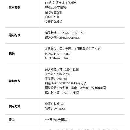
ICR红外滤片式日夜转换
基本参数
智能3D数字降噪
自动增益控制
自动白平衡
支持背光补偿
编码标准：H.265+/H.265/H.264
编码标准
编码码率：256Kbps~2Mbps
定焦镜头，固定光圈，不同机型的焦距如下：
镜头
MIPC314W-4：4mm
MIPC314W-6：6mm
最大图像尺寸：2304×1296
主码流：2304×1296
子码流：640×480
视频参数
视频码率：H.265/H.264码率可调
图像设置：饱和度、亮度、对比度、锐度等可调
感兴趣区域（ROI）：支持
电源：标准PoE
供电方式
功率：6W MAX
接口
1个百兆以太网端口