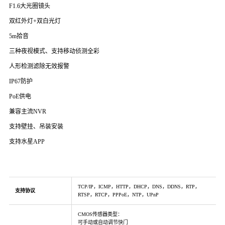
F1.6大光圈镜头
双红外灯+双白光灯
5m拾音
三种夜视模式、支持移动侦测全彩
人形检测滤除无效报警
IP67防护
PoE供电
兼容主流NVR
支持壁挂、吊装安装
支持水星APP
TCP/IP，ICMP，HTTP，DHCP，DNS，DDNS，RTP，
支持协议
RTSP，RTCP，PPPoE，NTP，UPnP
CMOS传感器类型：
可手动或自动调节快门