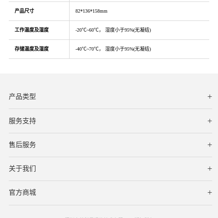
产品尺寸
82*136*158mm
工作温度及湿度
-20℃~60℃， 湿度小于95%(无凝结)
存储温度及湿度
-40℃~70℃， 湿度小于95%(无凝结)
产品类型
服务支持
下载中心
文档与指南
视频教程
售后服务
服务网点
保修条款
关于我们
公司简介
联系我们
在线客服
官方商城