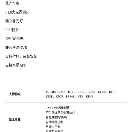
黑光全彩
F1.0大光圈镜头
独立补光灯
IP67防护
12VDC供电
兼容主流NVR
支持壁挂、吊装安装
支持水星APP
TCP/IP，ICMP，HTTP，DHCP，DNS，DDNS，RTP，
支持协议
RTSP，RTCP，PPPoE，NTP，UPnP
CMOS传感器类型：
可手动或自动调节快门
智能3D数字降噪
基本参数
自动增益控制
自动白平衡
支持背光补偿