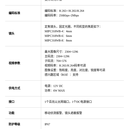
编码标准：H.265+/H.265/H.264
编码标准
编码码率：256Kbps~2Mbps
定焦镜头，固定光圈，不同机型的焦距如下：
MIPC318WB-4：4mm
镜头
MIPC318WB-6：6mm
MIPC318WB-8：8mm
最大图像尺寸：2304×1296
主码流：2304×1296
子码流：704×576
视频参数
视频码率：H.265/H.264码率可调
图像设置：饱和度、亮度、对比度、锐度等可调
感兴趣区域（ROI）：支持
电源：12V DC
供电方式
功率：6W MAX
接口
1个百兆以太网端口，1个DC电源接口
功能
移动侦测报警、镜头遮蔽报警
防护等级
IP67