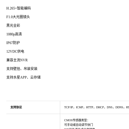
H.265+智能编码
F1.0大光圈镜头
黑光全彩
1080p高清
IP67防护
12VDC供电
兼容主流NVR
支持壁挂、吊装安装
支持水星APP、云存储
支持协议
TCP/IP，ICMP，HTTP，DHCP，DNS，DDNS，R
CMOS传感器类型：
可手动或自动调节快门