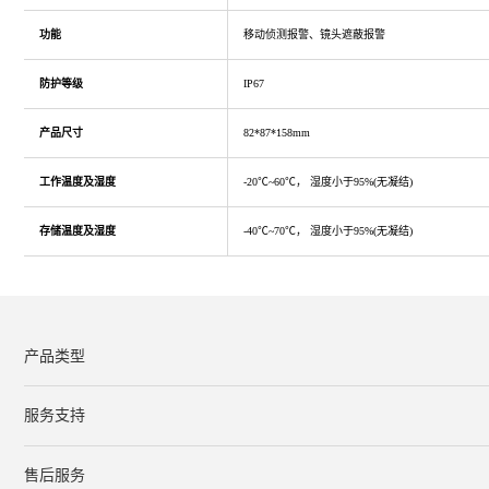
功能
移动侦测报警、镜头遮蔽报警
防护等级
IP67
产品尺寸
82*87*158mm
工作温度及湿度
-20℃~60℃， 湿度小于95%(无凝结)
存储温度及湿度
-40℃~70℃， 湿度小于95%(无凝结)
产品类型
服务支持
下载中心
文档与指南
视频教程
售后服务