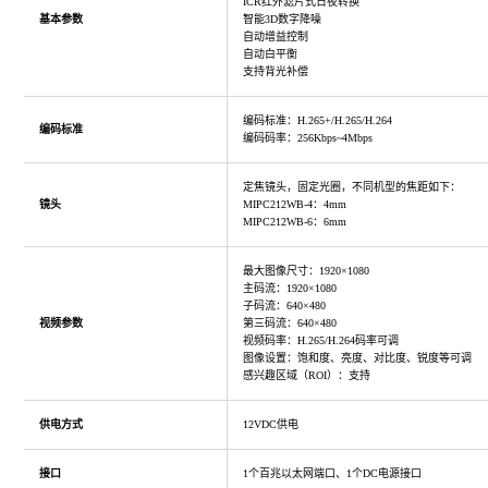
ICR红外滤片式日夜转换
基本参数
智能3D数字降噪
自动增益控制
自动白平衡
支持背光补偿
编码标准：H.265+/H.265/H.264
编码标准
编码码率：256Kbps~4Mbps
定焦镜头，固定光圈，不同机型的焦距如下：
镜头
MIPC212WB-4：4mm
MIPC212WB-6：6mm
最大图像尺寸：1920×1080
主码流：1920×1080
子码流：640×480
视频参数
第三码流：640×480
视频码率：H.265/H.264码率可调
图像设置：饱和度、亮度、对比度、锐度等可调
感兴趣区域（ROI）：支持
供电方式
12VDC供电
接口
1个百兆以太网端口、1个DC电源接口