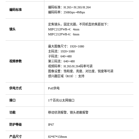
编码标准：H.265+/H.265/H.264
编码标准
编码码率：256Kbps~4Mbps
定焦镜头，固定光圈，不同机型的焦距如下：
镜头
MIPC212PWB-4：4mm
MIPC212PWB-6：6mm
最大图像尺寸：1920×1080
主码流：1920×1080
子码流：640×480
视频参数
第三码流：640×480
视频码率：H.265/H.264码率可调
图像设置：饱和度、亮度、对比度、锐度等可调
感兴趣区域（ROI）：支持
供电方式
PoE供电
接口
1个百兆以太网端口
功能
移动侦测报警、镜头遮蔽报警
防护等级
IP67
产品尺寸
82*87*158mm