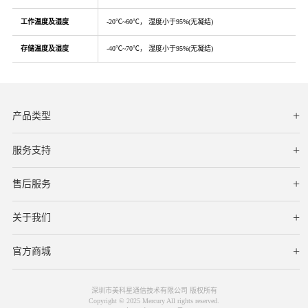
工作温度及湿度
-20℃~60℃， 湿度小于95%(无凝结)
存储温度及湿度
-40℃~70℃， 湿度小于95%(无凝结)
产品类型
服务支持
下载中心
文档与指南
视频教程
售后服务
服务网点
保修条款
关于我们
公司简介
联系我们
在线客服
官方商城
深圳市美科星通信技术有限公司 版权所有
Copyright © 2025 Mercury All rights reserved.