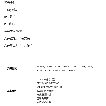
黑光全彩
1080p高清
IP67防护
PoE供电
兼容主流NVR
支持壁挂、吊装安装
支持水星APP、云存储
TCP/IP，ICMP，HTTP，DHCP，DNS，DDNS，RTP，
支持协议
RTSP，RTCP，PPPoE，NTP，UPnP
CMOS传感器类型：
可手动或自动调节快门
ICR红外滤片式日夜转换
基本参数
智能3D数字降噪
自动增益控制
自动白平衡
支持背光补偿