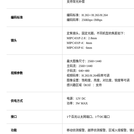
支持背光补偿
编码标准：H.265+/H.265/H.264
编码标准
编码码率：256Kbps~3Mbps
定焦镜头，固定光圈，不同机型的焦距如下：
MIPC431P-2.8：2.8mm
镜头
MIPC431P-4：4mm
MIPC431P-6：6mm
最大图像尺寸：2560×1440
主码流：2560×1440
子码流：640×480
视频参数
视频码率：H.265/H.264码率可调
图像设置：饱和度、亮度、对比度、锐度等可调
感兴趣区域（ROI）：支持
电源：12V DC
供电方式
功率：3W MAX
接口
1个百兆以太网端口、1个DC端口
功能
移动侦测报警、越界侦测报警、区域入侵报警、镜