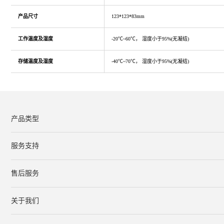
产品尺寸
123*123*83mm
工作温度及湿度
-20℃~60℃， 湿度小于95%(无凝结)
存储温度及湿度
-40℃~70℃， 湿度小于95%(无凝结)
产品类型
服务支持
下载中心
文档与指南
视频教程
售后服务
服务网点
保修条款
关于我们
公司简介
联系我们
在线客服