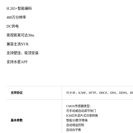
H.265+智能编码
400万分辨率
DC供电
夜视距离可达30m
兼容主流NVR
支持壁挂、吸顶安装
支持水星APP
支持协议
TCP/IP，ICMP，HTTP，DHCP，DNS，DDNS，R
CMOS传感器类型：
可手动或自动调节快门
ICR红外滤片式日夜转换
基本参数
智能3D数字降噪
自动增益控制
自动白平衡